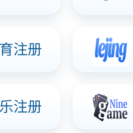
云·官方端网页版登录入口网络化
云（中国）平台架构，实现用户与数据全链路防护，构建系统级