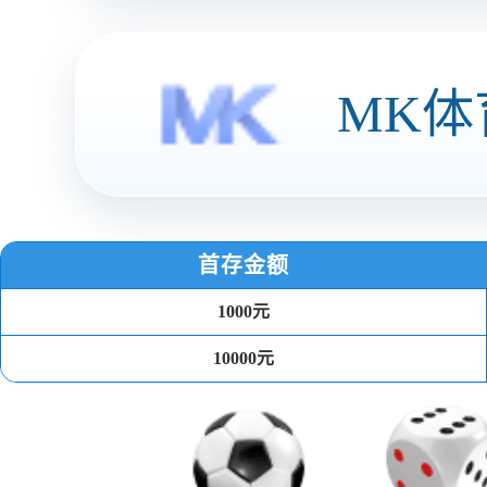
多因子
别
字段加