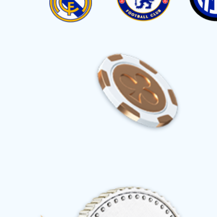
开
开云·官方端网页版登录入口
是一家
验。我们整合
高清赛事直播、数据
平台通过多项国际安全认证，系统架
术与客服团队，确保每位用户都能