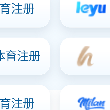
页版登录入口的数据分布模型，模拟全球用户访问密度，直观展现
伦
北
敦
京
新
加
坡
巴
西