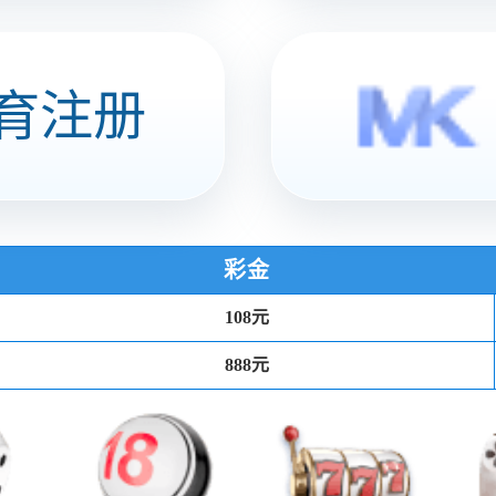
身份验证
网络防
登录、行为识
WAF规则、
、设备绑定
别、服务稳
安全核心
数据加密
行为审
密、权限分级、
关键操作日志
存储隔离
踪、风险溯