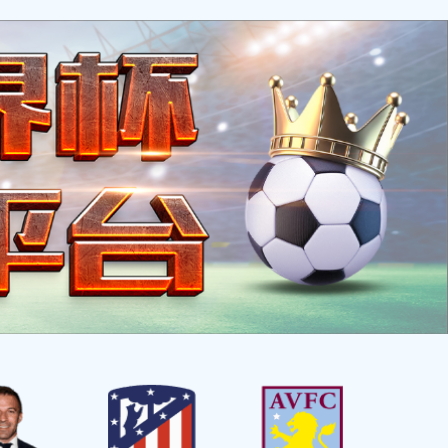
App
公司
体育
注册入口
简介
动态
体育观看更便
版
提供多终端支持、高清视
。