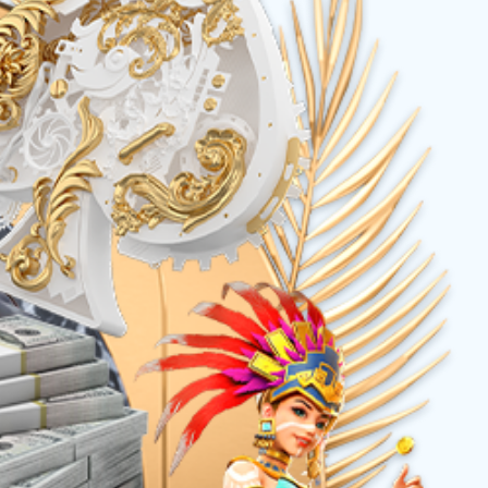
地区，日均访问量持续增长，深受广
于成为全球领先的开云（中国）平